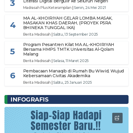
3
Literasi Digital Bergulir ke Seluruh Negeri
Madrasah Plus Keterampilan
|
Senin, 24 Mei 2021
MA AL-KHOIRIYAH GELAR LOMBA MASAK,
4
MASAKAN KHAS DAERAH, (PROYEK P5RA
BHINEKA TUNGGAL IKA)
Berita Madrasah
|
Sabtu, 13 September 2025
Program Pesantren Kilat MA AL-KHOIRIYAH
5
Bersama HMPS TMTK Universitas Al-Qolam
Malang
Berita Madrasah
|
Selasa, 11 Maret 2025
Pembacaan Manaqib di Rumah Bu Wiwid, Wujud
6
Kebersamaan Civitas Akademika
Berita Madrasah
|
Sabtu, 25 Januari 2025
INFOGRAFIS