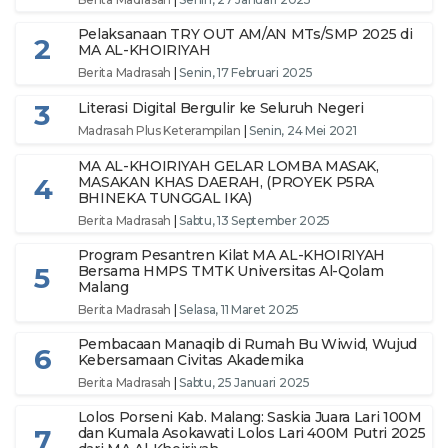
Pelaksanaan TRY OUT AM/AN MTs/SMP 2025 di
2
MA AL-KHOIRIYAH
Berita Madrasah
|
Senin, 17 Februari 2025
3
Literasi Digital Bergulir ke Seluruh Negeri
Madrasah Plus Keterampilan
|
Senin, 24 Mei 2021
MA AL-KHOIRIYAH GELAR LOMBA MASAK,
4
MASAKAN KHAS DAERAH, (PROYEK P5RA
BHINEKA TUNGGAL IKA)
Berita Madrasah
|
Sabtu, 13 September 2025
Program Pesantren Kilat MA AL-KHOIRIYAH
5
Bersama HMPS TMTK Universitas Al-Qolam
Malang
Berita Madrasah
|
Selasa, 11 Maret 2025
Pembacaan Manaqib di Rumah Bu Wiwid, Wujud
6
Kebersamaan Civitas Akademika
Berita Madrasah
|
Sabtu, 25 Januari 2025
Lolos Porseni Kab. Malang: Saskia Juara Lari 100M
7
dan Kumala Asokawati Lolos Lari 400M Putri 2025